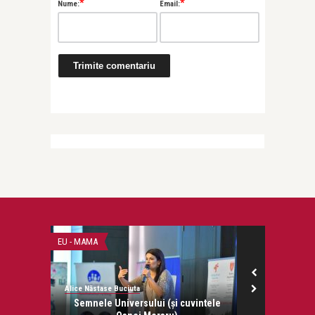
*
*
Nume:
Email:
EU - MAMA
IZA
Alice Năstase Buciuta
Jurnalul copiilo
Semnele Universului (și cuvintele
Centura 