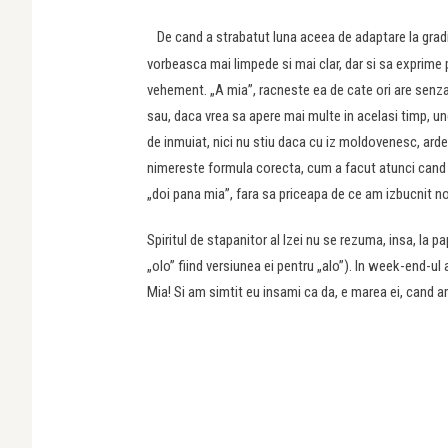
De cand a strabatut luna aceea de adaptare la gradi
vorbeasca mai limpede si mai clar, dar si sa exprime
vehement. „A mia”, racneste ea de cate ori are senzat
sau, daca vrea sa apere mai multe in acelasi timp, uneo
de inmuiat, nici nu stiu daca cu iz moldovenesc, ardel
nimereste formula corecta, cum a facut atunci cand a
„doi pana mia”, fara sa priceapa de ce am izbucnit noi
Spiritul de stapanitor al Izei nu se rezuma, insa, la pa
„olo” fiind versiunea ei pentru „alo”). In week-end-ul
Mia! Si am simtit eu insami ca da, e marea ei, cand 