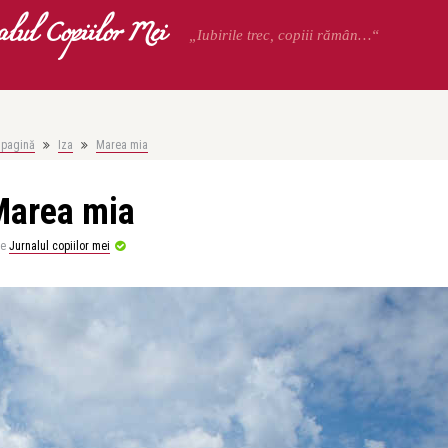
alul Copiilor Mei
„Iubirile trec, copiii rămân…“
 pagină
Iza
Marea mia
Marea mia
de
Jurnalul copiilor mei