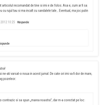
rticolul recomandat de tine si imi e de folos. Asa e, cum ar fi sa
i eu cu rujul tau si ma incalt cu sandalele tale… Eventual, ma joc putin
 2012 10:25
Răspunde
ăspunde
stra!
ne-ati varsat-o noua in acest jurnal. De cate ori imi va fi dor de mare,
rag pozeleor.
-o contrazic si sa spun „marea noastra”, dar m-a corectat pe loc: