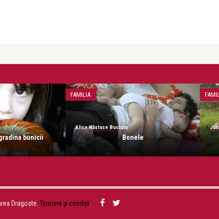
FAMILIA
FAMI
Alice Năstase Buciuta
Jur
 gradina bunicii
Bonele
area Dragoste.
Termeni și condiții
.