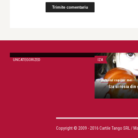
Jurnalul copiilor mei
i
Cu Iza la emisiune
UNCATEGORIZED
IZA
Jurnalul copiilor mei
Iza si rosia din
Copyright © 2009 - 2016 Cartile Tango SRL / M