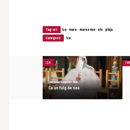
·
·
·
·
Tag-uri:
Iza
mare
marea mia
olo
plaja
Categorii:
Iza
J
„
IZA
FA
Jurnalul copiilor mei
ză cu Gașca Zurli și
Ca un fulg de nea