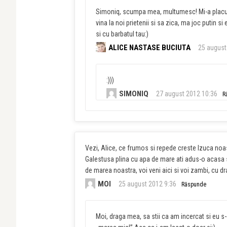
Simoniq, scumpa mea, multumesc! Mi-a placut a
vina la noi prietenii si sa zica, ma joc putin s
si cu barbatul tau:)
ALICE NASTASE BUCIUTA
25 august
:)))
SIMONIQ
27 august 2012 10:36
R
Vezi, Alice, ce frumos si repede creste Izuca noa
Galestusa plina cu apa de mare ati adus-o acasa si 
de marea noastra, voi veni aici si voi zambi, cu d
MOI
25 august 2012 9:36
Răspunde
Moi, draga mea, sa stii ca am incercat si eu s