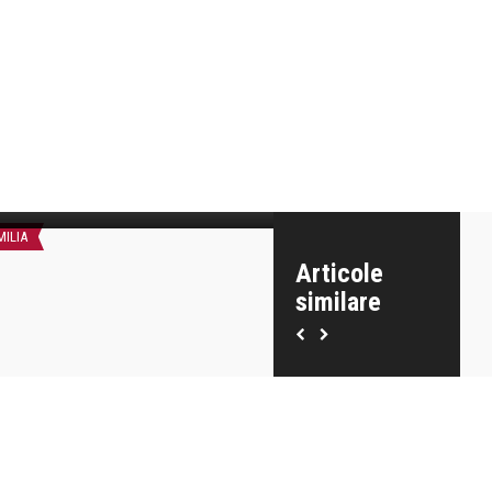
urnalul copiilor mei
Jurnalul copiilor mei
A cazut si l-am ridicat”
Cum eram cand eram mici
MILIA
EU - MAMA
Articole
similare