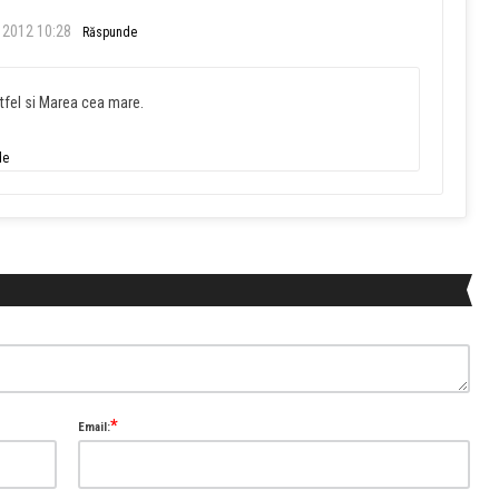
 2012 10:28
Răspunde
stfel si Marea cea mare.
de
*
Email: