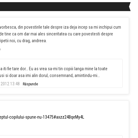
a vorbesca, din povestirile tale despre iza deja incep sa mi inchipui cum
de tine ca om dar mai ales sinceritatea cu care povestesti despre
ipetii noi, cu drag, andreea.
e
a iti fie tare dor… Eu as vrea sa-mi tin copiii langa mine la toate
elusi si doar asa imi alin dorul, consemnand, amintindu-mi…
 2012 13:48
Răspunde
reptul-copilului-spune-nu-13475#axzz24BqeMy4L