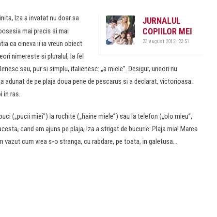
nita, Iza a invatat nu doar sa
JURNALUL
COPIILOR MEI
 posesia mai precis si mai
23 august 2012, 23:51
ia ca cineva ii ia vreun obiect
ri nimereste si pluralul, la fel
enesc sau, pur si simplu, italienesc: „a miele”. Desigur, uneori nu
 adunat de pe plaja doua pene de pescarus si a declarat, victorioasa:
 in ras.
puci („pucii miei”) la rochite („haine miele”) sau la telefon („olo mieu”,
 acesta, cand am ajuns pe plaja, Iza a strigat de bucurie: Plaja mia! Marea
am vazut cum vrea s-o stranga, cu rabdare, pe toata, in galetusa…