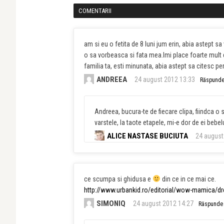
COMENTARII
am si eu o fetita de 8 luni jum erin, abia astept s
o sa vorbeasca si fata mea.Imi place foarte mult 
familia ta, esti minunata, abia astept sa citesc per
ANDREEA
24 august 2012 13:33
Răspund
Andreea, bucura-te de fiecare clipa, fiindca o s
varstele, la taote etapele, mi-e dor de ei beb
ALICE NASTASE BUCIUTA
24 august
ce scumpa si ghidusa e
din ce in ce mai ce.
http://www.urbankid.ro/editorial/wow-mamica/d
SIMONIQ
24 august 2012 14:27
Răspunde