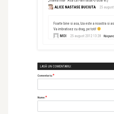
„marea mia!” Asa ca i-am lasat-o doar ei:)
ALICE NASTASE BUCIUTA
25 august
Foarte bine si asa, Iza este a noastra si a
Va imbratisez cu drag, pe toti!
MOI
25 august 2012 13:28
Răspun
LASĂ UN COMENTARIU:
*
Comentariu:
*
Nume: