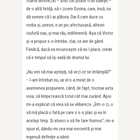
foarte amorezat – atât cât poate fi un băieţel –
de o altă fetiţă, să-i zicem Dorina, care, însă, nu
dă semne că l-ar plăcea. Dar îl cam duce cu
vorba şi, uneori, e un pic afectuoasă, alteori
ciufută sau, şi mai rău, indiferentă. Aşa că Victor
şi-a propus s-o întrebe, clar, ce are de gând.
Fiindcă, dacă ea recunoaşte că nu-l place, crede
că e timpul să îşi vadă de drumul lui.
„Nu vrei să mai aştepţi, să vezi ce se întâmplă?”
– l-am întrebat eu, iar el s-a mirat de o
asemenea propunere, când, de fapt, tocmai asta
voia, să limpezească totul cât mai curând. Apoi
mi-a explicat că vrea să se elibereze. „Într-o zi, o
să mă placă o fată pe care o s-o plac şi eu în
acelaşi timp. Şi atunci o să fie tare frumos”, mi-a
spus el, dându-mi cea mai inocentă şi mai
ingenuă definiţie a iubirii.