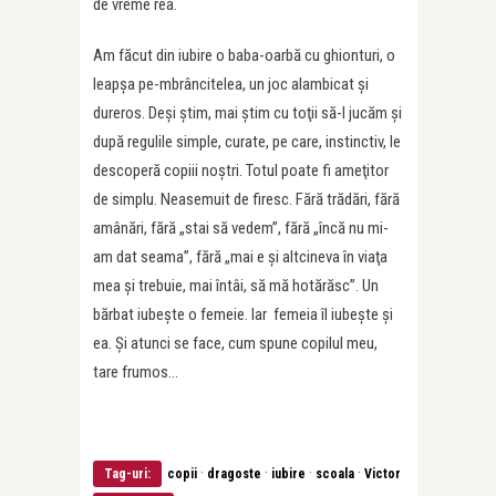
de vreme rea.
Am făcut din iubire o baba-oarbă cu ghionturi, o
leapşa pe-mbrâncitelea, un joc alambicat şi
dureros. Deşi ştim, mai ştim cu toţii să-l jucăm şi
după regulile simple, curate, pe care, instinctiv, le
descoperă copiii noştri. Totul poate fi ameţitor
de simplu. Neasemuit de firesc. Fără trădări, fără
amânări, fără „stai să vedem”, fără „încă nu mi-
am dat seama”, fără „mai e şi altcineva în viaţa
mea şi trebuie, mai întâi, să mă hotărăsc”. Un
bărbat iubeşte o femeie. Iar femeia îl iubeşte şi
ea. Şi atunci se face, cum spune copilul meu,
tare frumos…
·
·
·
·
Tag-uri:
copii
dragoste
iubire
scoala
Victor