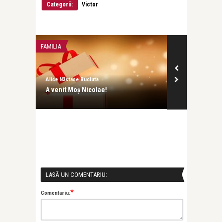
Categorii:
Victor
FAMILIA
EU - MAMA
Alice Năstase Buciuta
Alice Năstase B
A venit Moș Nicolae!
Clipa aceea…
LASĂ UN COMENTARIU:
*
Comentariu: