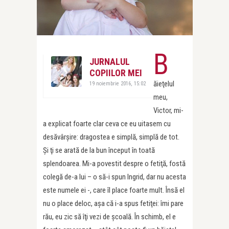
B
JURNALUL
COPIILOR MEI
ăieţelul
19 noiembrie 2016, 15:02
meu,
Victor, mi-
a explicat foarte clar ceva ce eu uitasem cu
desăvârşire: dragostea e simplă, simplă de tot.
Şi ţi se arată de la bun început în toată
splendoarea. Mi-a povestit despre o fetiţă, fostă
colegă de-a lui – o să-i spun Ingrid, dar nu acesta
este numele ei -, care îl place foarte mult. Însă el
nu o place deloc, aşa că i-a spus fetiţei: îmi pare
rău, eu zic să îţi vezi de şcoală. În schimb, el e