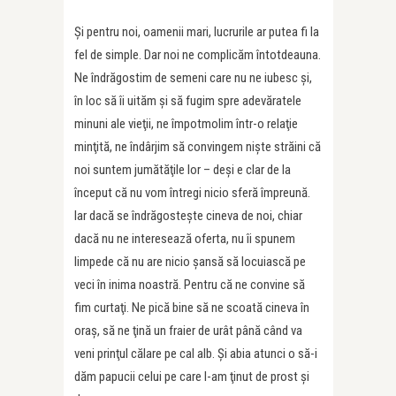
Şi pentru noi, oamenii mari, lucrurile ar putea fi la
fel de simple. Dar noi ne complicăm întotdeauna.
Ne îndrăgostim de semeni care nu ne iubesc şi,
în loc să îi uităm şi să fugim spre adevăratele
minuni ale vieţii, ne împotmolim într-o relaţie
minţită, ne îndârjim să convingem nişte străini că
noi suntem jumătăţile lor – deşi e clar de la
început că nu vom întregi nicio sferă împreună.
Iar dacă se îndrăgosteşte cineva de noi, chiar
dacă nu ne interesează oferta, nu îi spunem
limpede că nu are nicio şansă să locuiască pe
veci în inima noastră. Pentru că ne convine să
fim curtaţi. Ne pică bine să ne scoată cineva în
oraş, să ne ţină un fraier de urât până când va
veni prinţul călare pe cal alb. Şi abia atunci o să-i
dăm papucii celui pe care l-am ţinut de prost şi