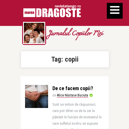
Jurnalul Copiilor Mei
Tag:
copii
De ce facem copii?
de
Alice Năstase Buciuta
Sunt un milion de răspunsuri,
care pot diferi ca de la cer la
pământ în funcție de momentul în
care sufletul nostru se supune