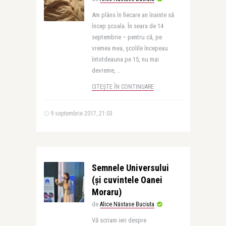
Am plâns în fiecare an înainte să
încep şcoala. În seara de 14
septembrie – pentru că, pe
vremea mea, şcolile începeau
întotdeauna pe 15, nu mai
devreme, ..
CITEȘTE ÎN CONTINUARE
9 septembrie 2017, 21:03
Semnele Universului
(și cuvintele Oanei
Moraru)
de
Alice Năstase Buciuta
Vă scriam ieri despre