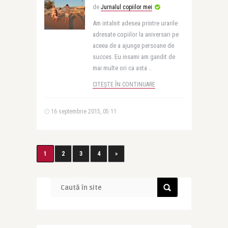
de
Jurnalul copiilor mei
Am intalnit adesea printre urarile
adresate copiilor la aniversari pe
aceea de a ajunge persoane de
succes. Eu insami am gandit de
mai multe ori ca asta ..
CITEȘTE ÎN CONTINUARE
16 septembrie 2015, 05:11
1
2
3
4
»