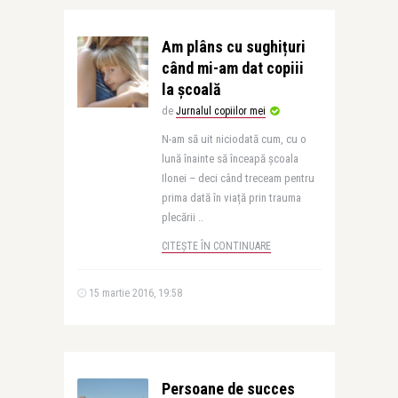
Am plâns cu sughițuri
când mi-am dat copiii
la școală
de
Jurnalul copiilor mei
N-am să uit niciodată cum, cu o
lună înainte să înceapă școala
Ilonei – deci când treceam pentru
prima dată în viață prin trauma
plecării ..
CITEȘTE ÎN CONTINUARE
15 martie 2016, 19:58
Persoane de succes