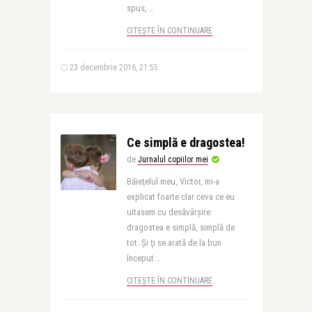
spus, ..
CITEȘTE ÎN CONTINUARE
23 decembrie 2016, 21:55
Ce simplă e dragostea!
de
Jurnalul copiilor mei
Băieţelul meu, Victor, mi-a
explicat foarte clar ceva ce eu
uitasem cu desăvârşire:
dragostea e simplă, simplă de
tot. Şi ţi se arată de la bun
început ..
CITEȘTE ÎN CONTINUARE