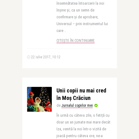
însemnătatea întoarcerii la noi
înșine și, ca un semn de
confirmare și de aprobare,
Universul – prin instrumentul lui
care ..
CITEȘTE ÎN CONTINUARE
22 iulie 2017, 10:12
Unii copii nu mai cred
în Moș Crăciun
de
Jurnalul copiilor mei
În urmă cu câteva zile, o fetiță cu
doar un an jumate mai mare decât
Iza, venită la noi într-o vizită de
joacă pentru câteva ore, ne-a