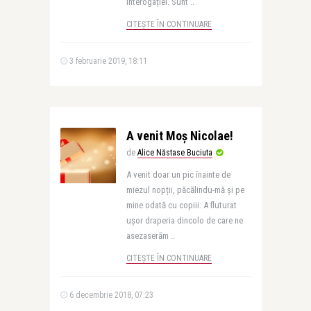
interogației. Sunt ..
CITEȘTE ÎN CONTINUARE
3 februarie 2019, 18:11
A venit Moș Nicolae!
de
Alice Năstase Buciuta
A venit doar un pic înainte de
miezul nopții, păcălindu-mă și pe
mine odată cu copiii. A fluturat
ușor draperia dincolo de care ne
asezaserăm ..
CITEȘTE ÎN CONTINUARE
6 decembrie 2018, 07:23