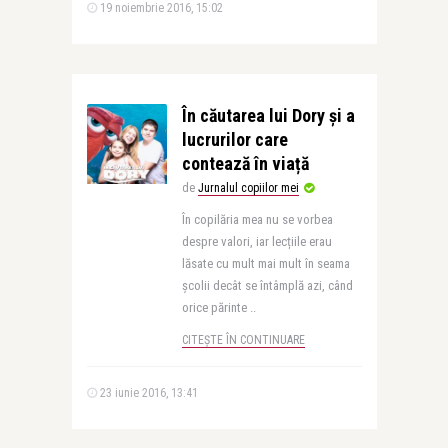
19 noiembrie 2016, 15:02
În căutarea lui Dory și a
lucrurilor care
contează în viață
de
Jurnalul copiilor mei
În copilăria mea nu se vorbea
despre valori, iar lecțiile erau
lăsate cu mult mai mult în seama
școlii decât se întâmplă azi, când
orice părinte ..
CITEȘTE ÎN CONTINUARE
23 iunie 2016, 13:41