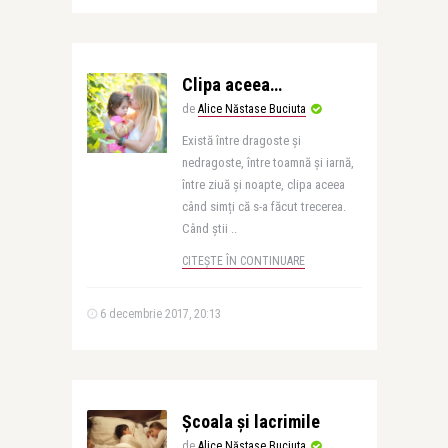
Clipa aceea…
de
Alice Năstase Buciuta
Există între dragoste și
nedragoste, între toamnă și iarnă,
între ziuă și noapte, clipa aceea
când simți că s-a făcut trecerea.
Când știi ..
CITEȘTE ÎN CONTINUARE
6 decembrie 2017, 20:13
Școala și lacrimile
de
Alice Năstase Buciuta