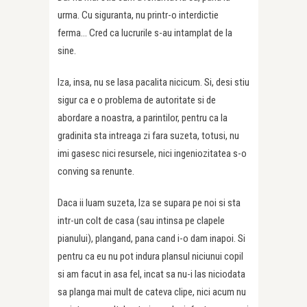
urma. Cu siguranta, nu printr-o interdictie
ferma… Cred ca lucrurile s-au intamplat de la
sine.
Iza, insa, nu se lasa pacalita nicicum. Si, desi stiu
sigur ca e o problema de autoritate si de
abordare a noastra, a parintilor, pentru ca la
gradinita sta intreaga zi fara suzeta, totusi, nu
imi gasesc nici resursele, nici ingeniozitatea s-o
conving sa renunte.
Daca ii luam suzeta, Iza se supara pe noi si sta
intr-un colt de casa (sau intinsa pe clapele
pianului), plangand, pana cand i-o dam inapoi. Si
pentru ca eu nu pot indura plansul niciunui copil
si am facut in asa fel, incat sa nu-i las niciodata
sa planga mai mult de cateva clipe, nici acum nu