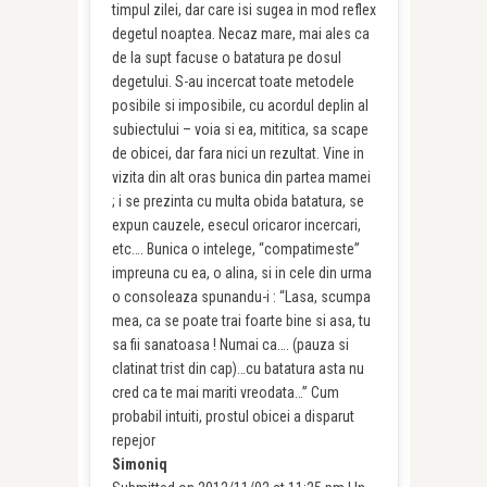
timpul zilei, dar care isi sugea in mod reflex
degetul noaptea. Necaz mare, mai ales ca
de la supt facuse o batatura pe dosul
degetului. S-au incercat toate metodele
posibile si imposibile, cu acordul deplin al
subiectului – voia si ea, mititica, sa scape
de obicei, dar fara nici un rezultat. Vine in
vizita din alt oras bunica din partea mamei
; i se prezinta cu multa obida batatura, se
expun cauzele, esecul oricaror incercari,
etc…. Bunica o intelege, “compatimeste”
impreuna cu ea, o alina, si in cele din urma
o consoleaza spunandu-i : “Lasa, scumpa
mea, ca se poate trai foarte bine si asa, tu
sa fii sanatoasa ! Numai ca…. (pauza si
clatinat trist din cap)…cu batatura asta nu
cred ca te mai mariti vreodata…” Cum
probabil intuiti, prostul obicei a disparut
repejor
Simoniq