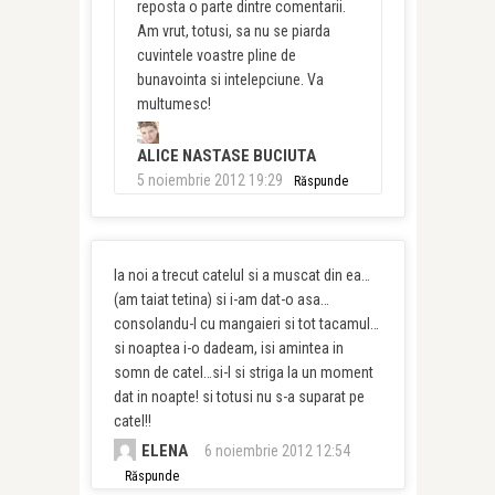
reposta o parte dintre comentarii.
Am vrut, totusi, sa nu se piarda
cuvintele voastre pline de
bunavointa si intelepciune. Va
multumesc!
ALICE NASTASE BUCIUTA
5 noiembrie 2012 19:29
Răspunde
la noi a trecut catelul si a muscat din ea…
(am taiat tetina) si i-am dat-o asa…
consolandu-l cu mangaieri si tot tacamul…
si noaptea i-o dadeam, isi amintea in
somn de catel…si-l si striga la un moment
dat in noapte! si totusi nu s-a suparat pe
catel!!
ELENA
6 noiembrie 2012 12:54
Răspunde