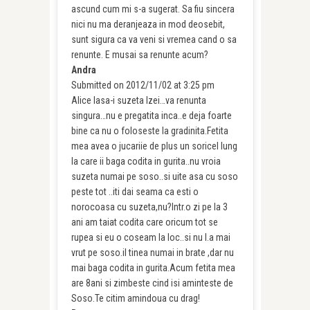
ascund cum mi s-a sugerat. Sa fiu sincera
nici nu ma deranjeaza in mod deosebit,
sunt sigura ca va veni si vremea cand o sa
renunte. E musai sa renunte acum?
Andra
Submitted on 2012/11/02 at 3:25 pm
Alice lasa-i suzeta Izei…va renunta
singura…nu e pregatita inca..e deja foarte
bine ca nu o foloseste la gradinita.Fetita
mea avea o jucariie de plus un soricel lung
la care ii baga codita in gurita..nu vroia
suzeta numai pe soso..si uite asa cu soso
peste tot ..iti dai seama ca esti o
norocoasa cu suzeta,nu?Intr.o zi pe la 3
ani am taiat codita care oricum tot se
rupea si eu o coseam la loc..si nu l.a mai
vrut pe soso.il tinea numai in brate ,dar nu
mai baga codita in gurita.Acum fetita mea
are 8ani si zimbeste cind isi aminteste de
Soso.Te citim amindoua cu drag!