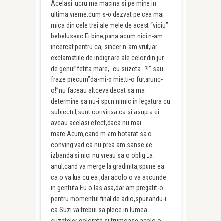
Acelasi lucru ma macina si pe mine in
ultima vreme:cum s-o dezvat pe cea mai
mica din cele trei ale mele de acest “viciu”
bebelusesc.Ei bine,pana acum nici n-am
incercat pentru ca, sincer n-am vrut,iar
exclamatiile de indignare ale celor din jur
de genul”fetita mare,…cu suzeta…?!” sau
fraze precum”da-mi-o mie,ti-o fur,arunc-
o!”nu faceau altceva decat sa ma
determine sa nu-i spun nimic in legatura cu
subiectul;sunt convinsa ca si asupra ei
aveau acelasi efect,daca nu mai
mare.Acum,cand m-am hotarat sa o
conving vad ca nu prea am sanse de
izbanda si nici nu vreau sa o oblig.La
anul,cand va merge la gradinita,spune ea
ca o va lua cu ea ,dar acolo o va ascunde
in gentuta.Eu o las asa,dar am pregatit-o
pentru momentul final de adio,spunandu-i
ca Suzi va trebui sa plece in lumea
suzetelor colorate si frumoase,acolo o