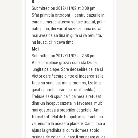
R.
Submitted on 2012/11/02 at 3:00 pm
Sfat primit la ortodont – pentru cazurile in
care nu merge altceva se taie treptat, putin
cate putin, din varful suzetei, pana nu va
mai avea ce sa tina in gura si va renunta,
nu brusc, ci in ceva timp.
Moi
Submitted on 2012/11/02 at 2:58 pm
Alice, imi place grozav cum sta Izuca
lungita pe clape. Spre deosebire de Iza si
Victor care fiecare dintre ei incearca sa le
faca sa sune cat mai armonios, Iza le-a
gasit o intrebuintare cu totul inedita )
Trebuie sa-ti spun ca fiica mea a refuzat
dintr-un inceput suzeta in favoarea, mult
mai gustoasa a propriilor degetele. Am
folosit tot felul de tertiputi in speranta ca
va renunta la aceasta placere. Cand insa a
ajuns la gradinita si cum dormea acolo,
rusinea de colegii ei care ii spuneam eu ca