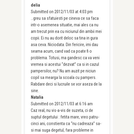
delia
Submitted on 2012/11/03 at 4:03 pm
…greu sa sfatuiesti pe cineva ce sa faca
intr-o asemenea situatie, mai ales ca nu
am trecut prin ea cu niciunul din ambii mei
copii. Ei nu au dorit deloc sa tina in gura
asa ceva. Niciodata. Din fericire, imi dau
seama acum, cand vad ca poate fi o
problema. Totusi, ma gandesc ca va veni
vremea si acestui “dezvat” ca si in cazul
pampersilor, nu? Nu am auzit pe niciun
copil sa mearga la scoala cu pampers.
Rabdare deci si lucruile se vor aseza de la
sine.
Natalia
Submitted on 2012/11/03 at 6:16 am
Caz real, nu vis-a-vis de suzeta, ci de
suptul degetului : fetita mare, vreo patru-
cinci ani, constienta ca “nu cadreaza” sa-
si mai suga degetul, fara probleme in