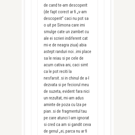
de cand te-am descoperit
(de fapt corect ar fi „v-am
descoperit” caci nu pot sa
o uit pe Simona care imi
smulge cate un zambet cu
ale ei scrieri indiferent cat
mi-e de neagra ziua) abia
astept randuri noi…imi place
sa le reiau si pe cele de
acum cativa ani, caci simt
ca le pot reciti la
nesfarsit..si in chinul de a-l
dezvata si pe feciorul meu
de suzeta, evident fara nici
un rezultat, mi-am adus
aminte de poza cu Iza pe
pian..si de fragmentul tau
pe care atunci l-am ignorat
si cred ca am si gandit ceva
de genul „ei, parca nu ar fi