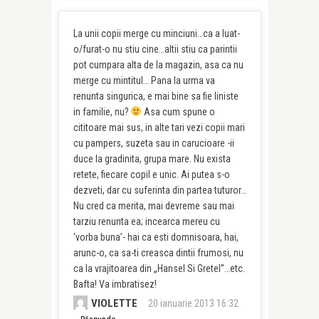
La unii copii merge cu minciuni…ca a luat-
o/furat-o nu stiu cine…altii stiu ca parintii
pot cumpara alta de la magazin, asa ca nu
merge cu mintitul… Pana la urma va
renunta singurica, e mai bine sa fie liniste
in familie, nu?
Asa cum spune o
cititoare mai sus, in alte tari vezi copii mari
cu pampers, suzeta sau in carucioare -ii
duce la gradinita, grupa mare. Nu exista
retete, fiecare copil e unic. Ai putea s-o
dezveti, dar cu suferinta din partea tuturor…
Nu cred ca merita, mai devreme sau mai
tarziu renunta ea; incearca mereu cu
‘vorba buna’- hai ca esti domnisoara, hai,
arunc-o, ca sa-ti creasca dintii frumosi, nu
ca la vrajitoarea din „Hansel Si Gretel”…etc.
Bafta! Va imbratisez!
VIOLETTE
20 ianuarie 2013 16:32