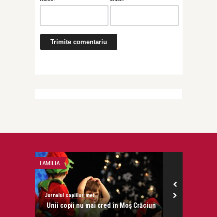
FAMILIA
IZA
Jurnalul copiilor mei
Jurnalul copiilo
parinti
Unii copii nu mai cred în Moș Crăciun
Centura 