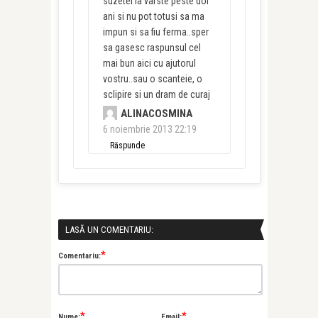
suzetei la varste peste doi
ani si nu pot totusi sa ma
impun si sa fiu ferma..sper
sa gasesc raspunsul cel
mai bun aici cu ajutorul
vostru..sau o scanteie, o
sclipire si un dram de curaj
ALINACOSMINA
6 noiembrie 2013 22:19
Răspunde
LASĂ UN COMENTARIU:
*
Comentariu:
*
*
Nume:
Email: