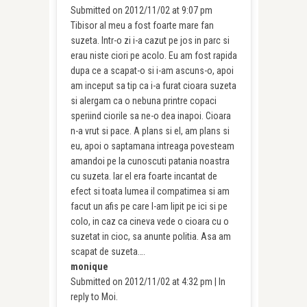
Submitted on 2012/11/02 at 9:07 pm
Tibisor al meu a fost foarte mare fan
suzeta. Intr-o zi i-a cazut pe jos in parc si
erau niste ciori pe acolo. Eu am fost rapida
dupa ce a scapat-o si i-am ascuns-o, apoi
am inceput sa tip ca i-a furat cioara suzeta
si alergam ca o nebuna printre copaci
speriind ciorile sa ne-o dea inapoi. Cioara
n-a vrut si pace. A plans si el, am plans si
eu, apoi o saptamana intreaga povesteam
amandoi pe la cunoscuti patania noastra
cu suzeta. Iar el era foarte incantat de
efect si toata lumea il compatimea si am
facut un afis pe care l-am lipit pe ici si pe
colo, in caz ca cineva vede o cioara cu o
suzetat in cioc, sa anunte politia. Asa am
scapat de suzeta….
monique
Submitted on 2012/11/02 at 4:32 pm | In
reply to Moi.