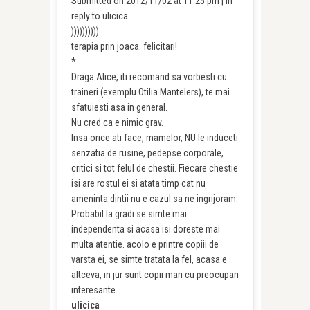
Submitted on 2012/11/02 at 11:25 pm | In
reply to ulicica.
))))))))))
terapia prin joaca. felicitari!
*
Draga Alice, iti recomand sa vorbesti cu
traineri (exemplu Otilia Mantelers), te mai
sfatuiesti asa in general.
Nu cred ca e nimic grav.
Insa orice ati face, mamelor, NU le induceti
senzatia de rusine, pedepse corporale,
critici si tot felul de chestii. Fiecare chestie
isi are rostul ei si atata timp cat nu
ameninta dintii nu e cazul sa ne ingrijoram.
Probabil la gradi se simte mai
independenta si acasa isi doreste mai
multa atentie. acolo e printre copiii de
varsta ei, se simte tratata la fel, acasa e
altceva, in jur sunt copii mari cu preocupari
interesante…
ulicica