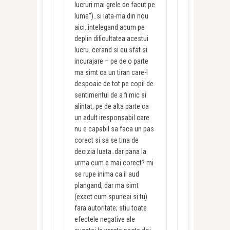
lucruri mai grele de facut pe
lume”)..si iata-ma din nou
aici..intelegand acum pe
deplin dificultatea acestui
lucru..cerand si eu sfat si
incurajare – pe de o parte
ma simt ca un tiran care-l
despoaie de tot pe copil de
sentimentul de a fi mic si
alintat, pe de alta parte ca
un adult iresponsabil care
nu e capabil sa faca un pas
corect si sa se tina de
decizia luata..dar pana la
urma cum e mai corect? mi
se rupe inima ca il aud
plangand, dar ma simt
(exact cum spuneai si tu)
fara autoritate; stiu toate
efectele negative ale