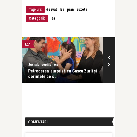
·
·
·
Tag-uri:
dezvat
Iza
pian
suzeta
Categorii:
Iza
IZA
IZA
Jurnalul copiilor mei
Jurnalul copiilo
i-am dat
Petrecerea-surpriză cu Gașca Zurli și
Ca un fulg d
dorințele ce s ...
COMENTARII