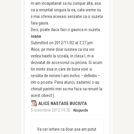
m-am incapatanat sa nu cumpar alta, asa
ca a renuntat singura la ea, cata vreme nu
ii mai oferea aceeasi senzatie ca o suzeta
fara gaura.
Deci, poate daca faci o gaurica in suzeta…
ioana
Submitted on 2012/11/02 at 2:27 pm
Alice, pe mine doar rusinea ca ma vor
vedea baietii la scoala, in clasa I, m-a
dezvatat de accesoriul cu pricina. Si acum
tin minte ziua in care de buna voie si
nesilita de nimeni l-am inchis – definitiv –
intr-o poseta. Pana atunci, zadarnic s-au
chinuit parintii mei sa ma faca sa renunt la
acest obiect:).
ALICE NASTASE BUCIUTA
5 noiembrie 2012 19:26
Răspunde
Va cer iertare ca doar asa am putut