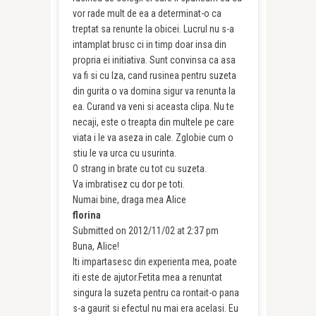
vor rade mult de ea a determinat-o ca
treptat sa renunte la obicei. Lucrul nu s-a
intamplat brusc ci in timp doar insa din
propria ei initiativa. Sunt convinsa ca asa
va fi si cu Iza, cand rusinea pentru suzeta
din gurita o va domina sigur va renunta la
ea. Curand va veni si aceasta clipa. Nu te
necaji, este o treapta din multele pe care
viata i le va aseza in cale. Zglobie cum o
stiu le va urca cu usurinta.
O strang in brate cu tot cu suzeta.
Va imbratisez cu dor pe toti.
Numai bine, draga mea Alice
florina
Submitted on 2012/11/02 at 2:37 pm
Buna, Alice!
Iti impartasesc din experienta mea, poate
iti este de ajutor.Fetita mea a renuntat
singura la suzeta pentru ca rontait-o pana
s-a gaurit si efectul nu mai era acelasi. Eu