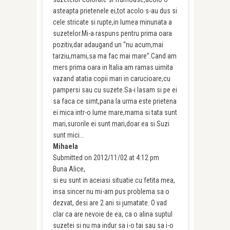
asteapta prietenele ei,tot acolo s-au dus si
cele stricate si rupte,in lumea minunata a
suzetelor.Mi-a raspuns pentru prima oara
pozitiv,dar adaugand un “nu acum,mai
tarziu,mami,sa ma fac mai mare”.Cand am
mers prima oara in Italia am ramas uimita
vazand atatia copii mari in carucioare,cu
pampersi sau cu suzete.Sa-i lasam si pe ei
sa faca ce simt,pana la urma este prietena
ei mica intr-o lume mare,mama si tata sunt
mari,surorile ei sunt mari,doar ea si Suzi
sunt mici…
Mihaela
Submitted on 2012/11/02 at 4:12 pm
Buna Alice,
si eu sunt in aceiasi situatie cu fetita mea,
insa sincer nu mi-am pus problema sa o
dezvat, desi are 2 ani si jumatate. O vad
clar ca are nevoie de ea, ca o alina suptul
suzetei si nu ma indur sa i-o tai sau sa i-o