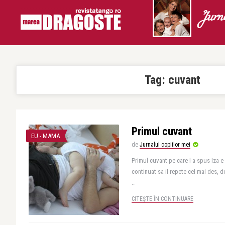
Jurn
Tag:
cuvant
Primul cuvant
EU - MAMA
de
Jurnalul copiilor mei
Primul cuvant pe care l-a spus Iza e 
continuat sa il repete cel mai des, de
..
CITEȘTE ÎN CONTINUARE