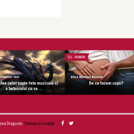
Jur
EU - MAMA
FAMI
Alice Năstase Buciuta
e fete muzicale si
De ce facem copii?
i cu sa ...
area Dragoste.
Termeni și condiții
.