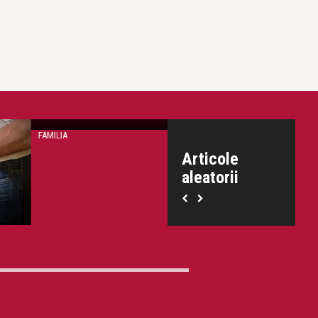
nalul copiilor mei
Jurnalul copiilor mei
„A cazut si l-am ridicat”
Sa fie mandri de noi
LIA
EU - MAMA
Articole
aleatorii