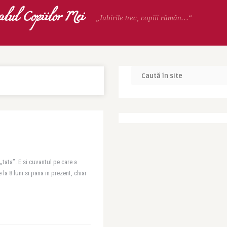
alul Copiilor Mei
„Iubirile trec, copiii rămân…“
„tata”. E si cuvantul pe care a
 la 8 luni si pana in prezent, chiar