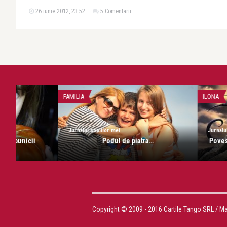
26 iunie 2012, 23:52
5 Comentarii
FAMILIA
ILONA
Jurnalul copiilor mei
Jurnalul copiilor mei
Podul de piatra…
Povestea celor sapt
a balaurulu
Copyright © 2009 - 2016 Cartile Tango SRL / M