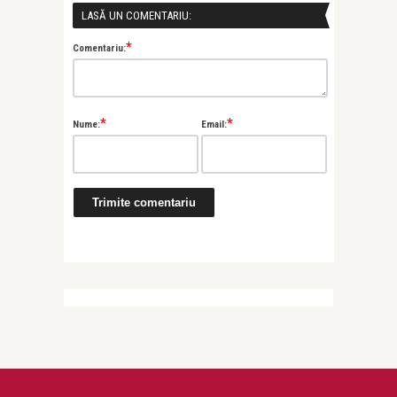
LASĂ UN COMENTARIU:
*
Comentariu:
*
*
Nume:
Email:
Jurnalul copiilor mei
ie, la o
Cum le spunem copiilor despre sex?