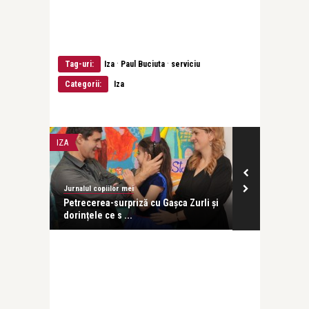
·
·
Tag-uri:
Iza
Paul Buciuta
serviciu
Categorii:
Iza
IZA
IZA
Jurnalul copiilor mei
Jurnalul copiilo
i-am dat
Petrecerea-surpriză cu Gașca Zurli și
Ca un fulg d
dorințele ce s ...