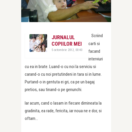
Scriind
JURNALUL
COPIILOR MEI
carti si
5 octombrie 2012, 00:40
facand
interviuri
cu ea in brate. Luand-o cu noi la serviciu si
carand-o cu noi pretutindeni in tara si in lume.
Purtand-o in gentuta ei gri, ca pe un bagaj
pretios, sau tinand-o pe genunchi.
Iar acum, cand o lasam in fiecare dimineata la
gradinita, ea rade, fericita, iar noua ne e dor, si
oftam…