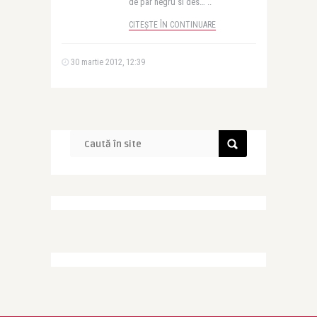
de par negru si des… ..
CITEȘTE ÎN CONTINUARE
30 martie 2012, 12:39