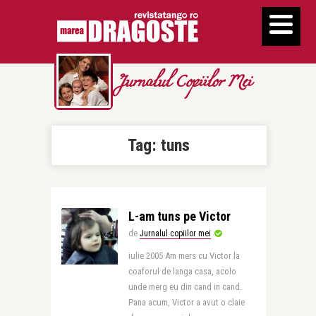
Jurnalul Copiilor Mei
Tag:
tuns
L-am tuns pe Victor
de
Jurnalul copiilor mei
iulie 2005 Am mers cu Victor la
coaforul de langa casa, acolo
unde merg eu din cand in cand.
Pana acum, Victor a avut o claie