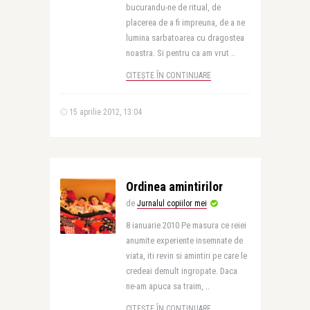
bucurandu-ne de ritual, de
placerea de a fi impreuna, de a ne
lumina sarbatoarea cu dragostea
noastra. Si pentru ca am vrut ..
CITEȘTE ÎN CONTINUARE
15 aprilie 2012, 13:04
Ordinea amintirilor
de
Jurnalul copiilor mei
8 ianuarie 2010 Pe masura ce reiei
anumite experiente insemnate de
viata, iti revin si amintiri pe care le
credeai demult ingropate. Daca
ne-am apuca sa traim, ..
CITEȘTE ÎN CONTINUARE