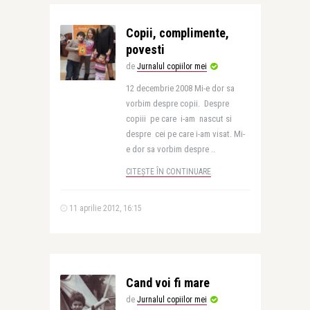
Copii, complimente,
povesti
de
Jurnalul copiilor mei
12 decembrie 2008 Mi-e dor sa
vorbim despre copii. Despre
copiii pe care i-am nascut si
despre cei pe care i-am visat. Mi-
e dor sa vorbim despre ..
CITEȘTE ÎN CONTINUARE
11 aprilie 2012, 16:15
Cand voi fi mare
de
Jurnalul copiilor mei