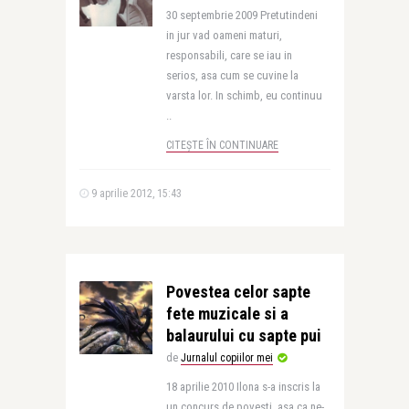
30 septembrie 2009 Pretutindeni
in jur vad oameni maturi,
responsabili, care se iau in
serios, asa cum se cuvine la
varsta lor. In schimb, eu continuu
..
CITEȘTE ÎN CONTINUARE
9 aprilie 2012, 15:43
Povestea celor sapte
fete muzicale si a
balaurului cu sapte pui
de
Jurnalul copiilor mei
18 aprilie 2010 Ilona s-a inscris la
un concurs de povesti, asa ca ne-