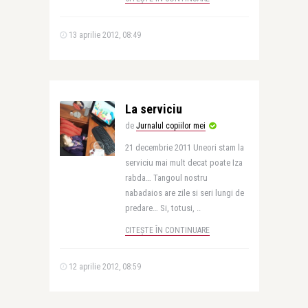
13 aprilie 2012, 08:49
La serviciu
de
Jurnalul copiilor mei
21 decembrie 2011 Uneori stam la
serviciu mai mult decat poate Iza
rabda… Tangoul nostru
nabadaios are zile si seri lungi de
predare… Si, totusi, ..
CITEȘTE ÎN CONTINUARE
12 aprilie 2012, 08:59