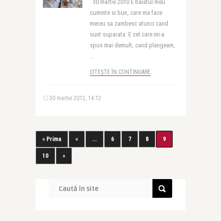
30 martie 2010 E baiatul meu
cuminte si bun, care ma face
mereu sa zambesc atunci cand
sunt suparata. E cel care mi-a
spus mai demult, cand plangeam,
..
CITEȘTE ÎN CONTINUARE
30 martie 2012, 14:12
« Prima
«
...
6
7
8
9
10
»