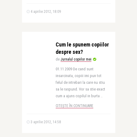
4 aprilie 2012, 18:09
Cum le spunem copiilor
despre sex?
de
Jurnalul copiilor mei
01.11 2009 De cand sunt
insarcinata, copiii imi pun tot
felul de intrebari la care nu stiu
sa le raspund. Vor sa stie exact
cum a ajuns copilul in burta ..
CITEȘTE ÎN CONTINUARE
3 aprilie 2012, 14:58