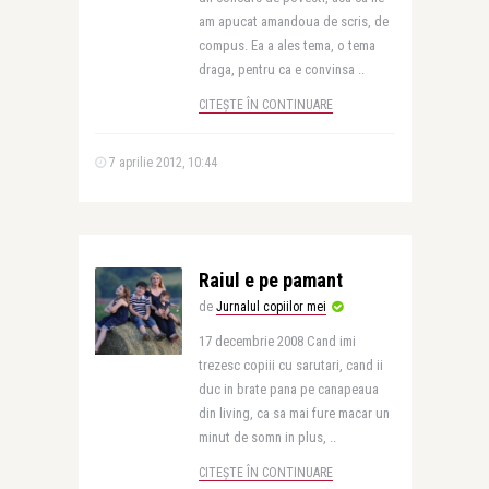
am apucat amandoua de scris, de
compus. Ea a ales tema, o tema
draga, pentru ca e convinsa ..
CITEȘTE ÎN CONTINUARE
7 aprilie 2012, 10:44
Raiul e pe pamant
de
Jurnalul copiilor mei
17 decembrie 2008 Cand imi
trezesc copiii cu sarutari, cand ii
duc in brate pana pe canapeaua
din living, ca sa mai fure macar un
minut de somn in plus, ..
CITEȘTE ÎN CONTINUARE