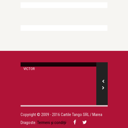
Jurnalul copiilor mei
Cele mai frumoase petreceri, cele mai
frumoase amintiri
VICTOR
FAMILIA
Jurnalul copiilo
Gradinita fer
Copyright © 2009 - 2016 Cartile Tango SRL / Marea
Dragoste.
Termeni și condiții
.